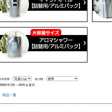
表示切替：
並び順：
889件中1件～40件を表示
商品一覧