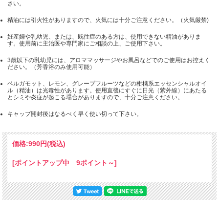
さい。
精油には引火性がありますので、火気には十分ご注意ください。（火気厳禁)
妊産婦や乳幼児、または、既往症のある方は、使用できない精油がありま
す。使用前に主治医や専門家にご相談の上、ご使用下さい。
3歳以下の乳幼児には、アロママッサージやお風呂などでのご使用はお控えく
ださい。（芳香浴のみ使用可能）
ベルガモット、レモン、グレープフルーツなどの柑橘系エッセンシャルオイ
ル（精油）は光毒性があります。使用直後にすぐに日光（紫外線）にあたる
とシミや炎症が起こる場合がありますので、十分ご注意ください。
キャップ開封後はなるべく早く使い切って下さい。
価格:
990円
(税込)
[ポイントアップ中 9ポイント～]