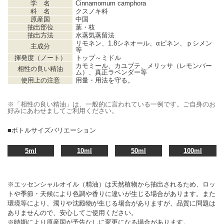
学 名
Cinnamomum camphora
科 名
クスノキ科
原産国
中国
抽出部位
葉・枝
抽出方法
水蒸気蒸留法
リモネン、1.8シネオール、αピネン、ｐシメン
主成分
等
揮発度（ノート）
トップ～ミドル
カモミール、カユプテ、メリッサ（レモンバー
相性の良い精油
ム）、真正ラベンダー等
使用上の注意
用量・用法を守る。
※「相性の良い精油」は、一般的に言われている一例です。ご自身のお
好みにあわせましてご利用ください。
■ボトルサイズバリエーション
5ml
10ml
50ml
100ml
※エッセンシャルオイル（精油）は天然植物から抽出されるため、ロッ
トや季節・天候により色調や香りに違いが生じる場合があります。また
環境等により、濁りや沈殿物が生じる場合がありますが、品質に問題は
ありませんので、安心してご使用ください。
※時期により原産国が予告なしに変更になる場合があります。