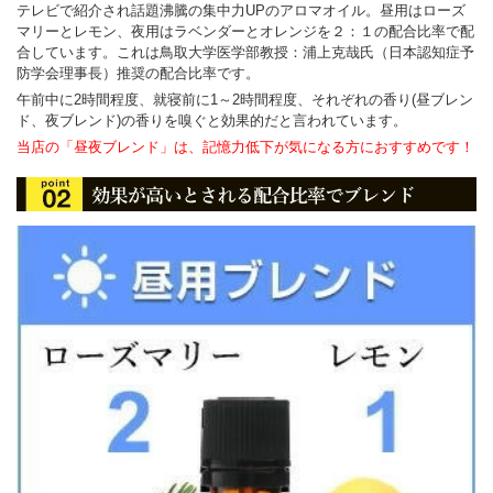
テレビで紹介され話題沸騰の集中力UPのアロマオイル。昼用はローズ
マリーとレモン、夜用はラベンダーとオレンジを２：１の配合比率で配
合しています。これは鳥取大学医学部教授：浦上克哉氏（日本認知症予
防学会理事長）推奨の配合比率です。
午前中に2時間程度、就寝前に1～2時間程度、それぞれの香り(昼ブレン
ド、夜ブレンド)の香りを嗅ぐと効果的だと言われています。
当店の「昼夜ブレンド」は、記憶力低下が気になる方におすすめです！