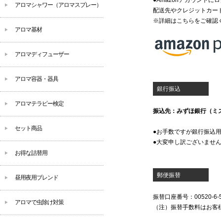
●Amazonアカウント
アロマシャワー（アロマスプレー）
配送先やクレジットカー
※詳細は
こちら
をご確認
アロマ基材
アロマディフューザー
アロマ容器・器具
銀行振込
アロマテラピー検定
振込先：みずほ銀行（ミズ
セット商品
●お手数ですが銀行振込
●大変申し訳ございませ
お得な詰替用
郵便振替
昼用夜用ブレンド
振替口座番号：00520-6
アロマで虫除け対策
（注）振替手数料はお客