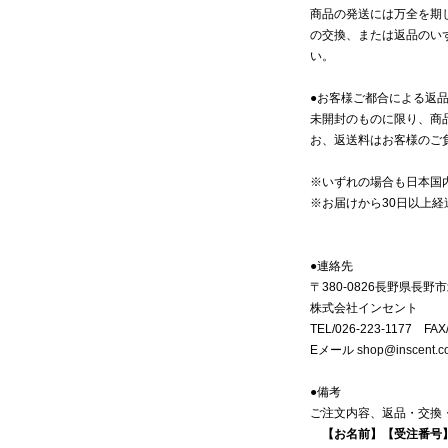
商品の発送には万全を期
の交換、または返品のい
い。
●お客様ご都合による返品
未開封のものに限り、商
お、返送料はお客様のご
※いずれの場合も日本国
※お届けから30日以上
●連絡先
〒380-0826長野県長野
株式会社インセント
TEL/026-223-1177 FAX
Eメール
shop@inscent.co
●備考
ご注文内容、返品・交換
【お名前】【受注番号