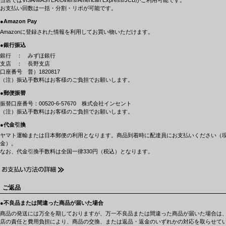
お支払い回数は一括・分割・リボが可能です。
●Amazon Pay
Amazonに登録された情報を利用してお買い物いただけます。
●銀行振込
銀行 ： みずほ銀行
支店 ： 長野支店
口座番号 普）1820817
（注）振込手数料はお客様のご負担でお願いします。
●郵便振替
振替口座番号：00520-6-57670 株式会社インセント
（注）振込手数料はお客様のご負担でお願いします。
●代金引換
ヤマト運輸または日本郵便の利用となります。商品到着時に配達員にお支払いください（
金）。
なお、代金引換手数料は全国一律330円（税込）となります。
ご返品
●不良品または間違った商品が届いた場合
商品の発送には万全を期しておりますが、万一不良品または間違った商品が届いた場合は
店の責任と費用負担により、商品の交換、または返品・返金のいずれかの対応を取らせて