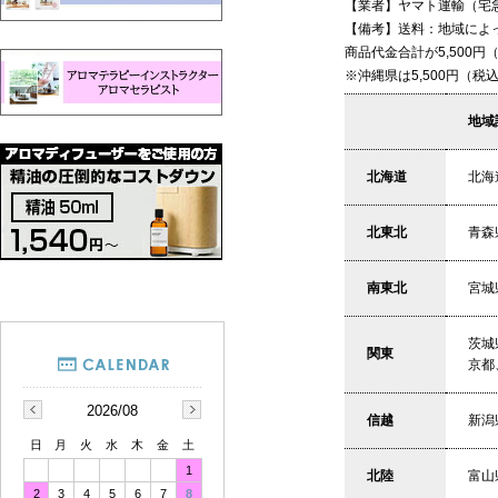
【業者】ヤマト運輸（宅
【備考】送料：地域によ
商品代金合計が5,500
※沖縄県は5,500円（税
地域
北海道
北海
北東北
青森
南東北
宮城
茨城
関東
京都
2026/08
信越
新潟
日
月
火
水
木
金
土
1
北陸
富山
2
3
4
5
6
7
8