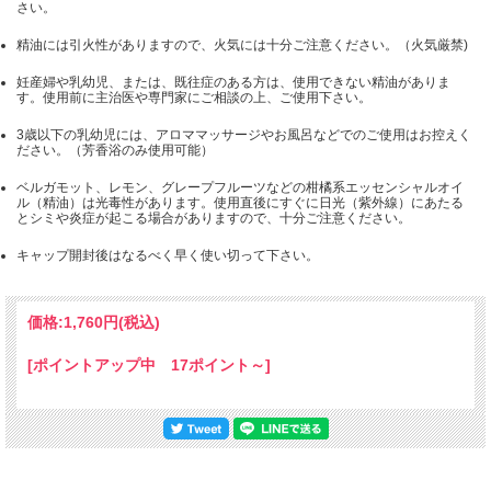
さい。
精油には引火性がありますので、火気には十分ご注意ください。（火気厳禁)
妊産婦や乳幼児、または、既往症のある方は、使用できない精油がありま
す。使用前に主治医や専門家にご相談の上、ご使用下さい。
3歳以下の乳幼児には、アロママッサージやお風呂などでのご使用はお控えく
ださい。（芳香浴のみ使用可能）
ベルガモット、レモン、グレープフルーツなどの柑橘系エッセンシャルオイ
ル（精油）は光毒性があります。使用直後にすぐに日光（紫外線）にあたる
とシミや炎症が起こる場合がありますので、十分ご注意ください。
キャップ開封後はなるべく早く使い切って下さい。
価格:
1,760円
(税込)
[ポイントアップ中 17ポイント～]