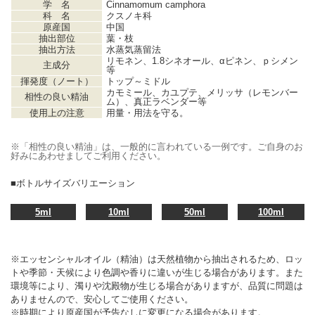
学 名
Cinnamomum camphora
科 名
クスノキ科
原産国
中国
抽出部位
葉・枝
抽出方法
水蒸気蒸留法
リモネン、1.8シネオール、αピネン、ｐシメン
主成分
等
揮発度（ノート）
トップ～ミドル
カモミール、カユプテ、メリッサ（レモンバー
相性の良い精油
ム）、真正ラベンダー等
使用上の注意
用量・用法を守る。
※「相性の良い精油」は、一般的に言われている一例です。ご自身のお
好みにあわせましてご利用ください。
■ボトルサイズバリエーション
5ml
10ml
50ml
100ml
※エッセンシャルオイル（精油）は天然植物から抽出されるため、ロッ
トや季節・天候により色調や香りに違いが生じる場合があります。また
環境等により、濁りや沈殿物が生じる場合がありますが、品質に問題は
ありませんので、安心してご使用ください。
※時期により原産国が予告なしに変更になる場合があります。