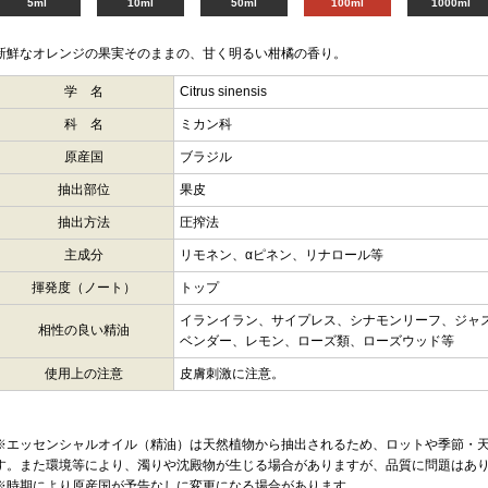
5ml
10ml
50ml
100ml
1000ml
新鮮なオレンジの果実そのままの、甘く明るい柑橘の香り。
学 名
Citrus sinensis
科 名
ミカン科
原産国
ブラジル
抽出部位
果皮
抽出方法
圧搾法
主成分
リモネン、αピネン、リナロール等
揮発度（ノート）
トップ
イランイラン、サイプレス、シナモンリーフ、ジャ
相性の良い精油
ベンダー、レモン、ローズ類、ローズウッド等
使用上の注意
皮膚刺激に注意。
※エッセンシャルオイル（精油）は天然植物から抽出されるため、ロットや季節・
す。また環境等により、濁りや沈殿物が生じる場合がありますが、品質に問題はあ
※時期により原産国が予告なしに変更になる場合があります。