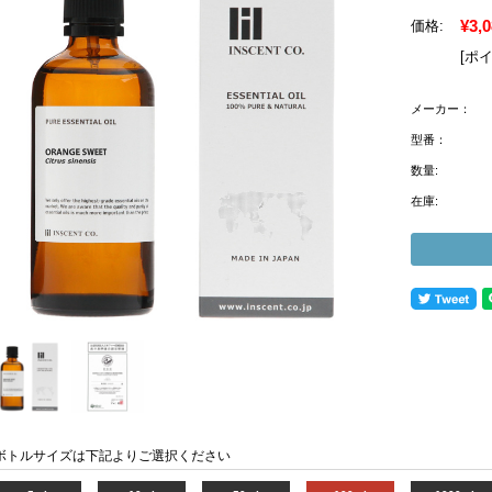
¥3,
価格:
[ポ
メーカー：
型番：
数量:
在庫:
ボトルサイズは下記よりご選択ください