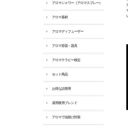
アロマシャワー（アロマスプレー）
アロマ基材
アロマディフューザー
アロマ容器・器具
アロマテラピー検定
セット商品
お得な詰替用
昼用夜用ブレンド
アロマで虫除け対策