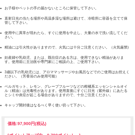
お子様やペットの手の届かないところに保管して下さい。
直射日光の当たる場所や高温多湿な場所は避けて、冷暗所に容器を立てて保
管して下さい。
使用中に異常が現れたら、すぐに使用を中止し、大量の水で洗い流してくだ
さい。
精油には引火性がありますので、火気には十分ご注意ください。（火気厳禁)
妊産婦や乳幼児、または、既往症のある方は、使用できない精油がありま
す。使用前に主治医や専門家にご相談の上、ご使用下さい。
3歳以下の乳幼児には、アロママッサージやお風呂などでのご使用はお控えく
ださい。（芳香浴のみ使用可能）
ベルガモット、レモン、グレープフルーツなどの柑橘系エッセンシャルオイ
ル（精油）は光毒性があります。使用直後にすぐに日光（紫外線）にあたる
とシミや炎症が起こる場合がありますので、十分ご注意ください。
キャップ開封後はなるべく早く使い切って下さい。
価格:
97,900円
(税込)