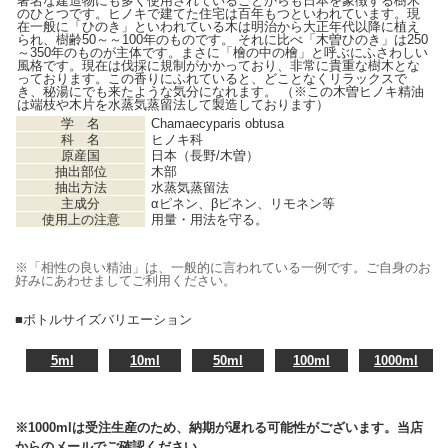
著名な建造物にも多く使用されていることからも日本を象徴する樹木
のひとつです。ヒノキで建てた住宅は百年もつといわれています。現
在一般に「ひのき」といわれている木は明治から大正年代以降に植え
られ、樹齢50～～100年のものです。 それに比べ「木曽ひのき」は250
～350年のものが主体です。まさに「檜の中の檜」と呼ぶにふさわしい
風格です。現在は伐採に規制がかかっており、非常に貴重な樹木とな
っております。この香りにふれていると、どことなくリラックスで
き、秘湯にでも来たような気分になれます。 （※この木曽ヒノキ精油
は端枝や木片を水蒸気蒸留法して製造しております）
学 名
Chamaecyparis obtusa
科 名
ヒノキ科
原産国
日本（長野/木曽）
抽出部位
木部
抽出方法
水蒸気蒸留法
主成分
αピネン、βピネン、リモネン等
使用上の注意
用量・用法を守る。
※「相性の良い精油」は、一般的に言われている一例です。ご自身のお
好みにあわせましてご利用ください。
■ボトルサイズバリエーション
5ml
10ml
50ml
100ml
1000ml
※1000mlは受注生産のため、納期が遅れる可能性がございます。当店
からのメールでご確認ください。