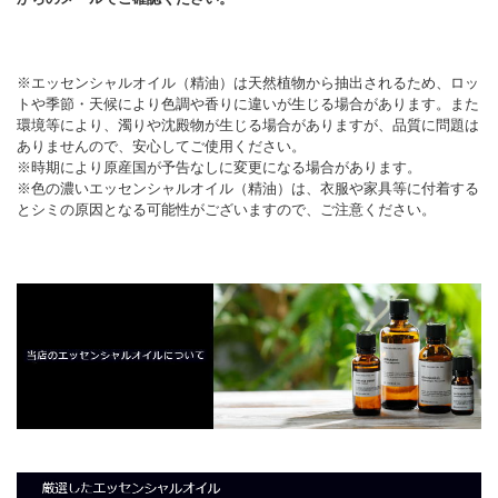
※エッセンシャルオイル（精油）は天然植物から抽出されるため、ロッ
トや季節・天候により色調や香りに違いが生じる場合があります。また
環境等により、濁りや沈殿物が生じる場合がありますが、品質に問題は
ありませんので、安心してご使用ください。
※時期により原産国が予告なしに変更になる場合があります。
※色の濃いエッセンシャルオイル（精油）は、衣服や家具等に付着する
とシミの原因となる可能性がございますので、ご注意ください。