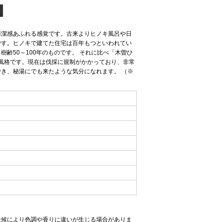
清潔感あふれる感覚です。古来よりヒノキ風呂や日
です。ヒノキで建てた住宅は百年もつといわれてい
齢50～100年のものです。 それに比べ「木曽ひ
い風格です。現在は伐採に規制がかかっており、非常
き、秘湯にでも来たような気分になれます。 （※
天候により色調や香りに違いが生じる場合がありま