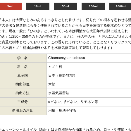
5ml
10ml
50ml
100ml
1000ml
日本人には大変なじみのあるすっきりとした香りです。切りたての樹木を思わせる
本の著名な建造物にも多く使用されていることからも日本を象徴する樹木のひとつ
ます。現在一般に「ひのき」といわれている木は明治から大正年代以降に植えられ、樹
のき」は250～350年のものが主体です。まさに「檜の中の檜」と呼ぶにふさわし
に貴重な樹木となっております。この香りにふれていると、どことなくリラックスで
この木曽ヒノキ精油は端枝や木片を水蒸気蒸留法して製造しております）
学 名
Chamaecyparis obtusa
科 名
ヒノキ科
原産国
日本（長野/木曽）
抽出部位
木部
抽出方法
水蒸気蒸留法
主成分
αピネン、βピネン、リモネン等
使用上の注意
用量・用法を守る
※エッセンシャルオイル（精油）は天然植物から抽出されるため、ロットや季節・