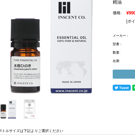
精油
¥99
価格:
[ポ
メーカー：
型番：
数量:
在庫:
ボトルサイズは下記よりご選択ください