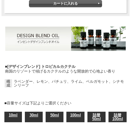
■
[デザインブレンド] トロピカルカクテル
南国のリゾートで傾げるカクテルのような開放的で心地よい香り
構
ラベンダー、レモン、パチュリ、ライム、ベルガモット、シナモ
成
ンリーフ
■容量サイズは下記よりご選択ください
10ml
30ml
50ml
100ml
詰替
詰替
50ml
100ml