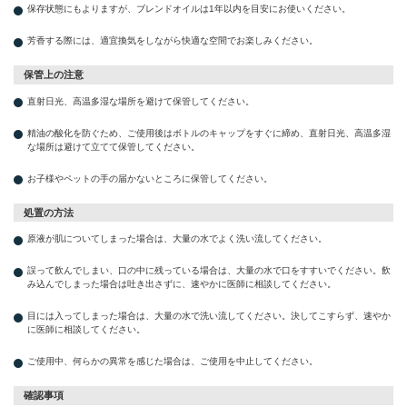
保存状態にもよりますが、ブレンドオイルは1年以内を目安にお使いください。
芳香する際には、適宜換気をしながら快適な空間でお楽しみください。
保管上の注意
直射日光、高温多湿な場所を避けて保管してください。
精油の酸化を防ぐため、ご使用後はボトルのキャップをすぐに締め、直射日光、高温多湿
な場所は避けて立てて保管してください。
お子様やペットの手の届かないところに保管してください。
処置の方法
原液が肌についてしまった場合は、大量の水でよく洗い流してください。
誤って飲んでしまい、口の中に残っている場合は、大量の水で口をすすいでください。飲
み込んでしまった場合は吐き出さずに、速やかに医師に相談してください。
目には入ってしまった場合は、大量の水で洗い流してください。決してこすらず、速やか
に医師に相談してください。
ご使用中、何らかの異常を感じた場合は、ご使用を中止してください。
確認事項