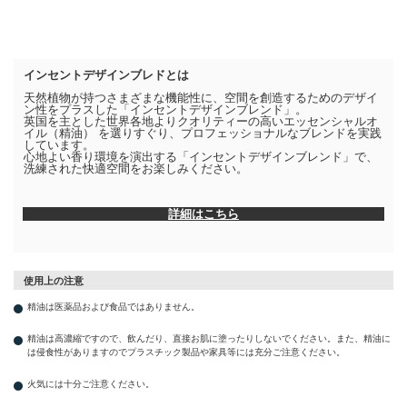
インセントデザインブレドとは
天然植物が持つさまざまな機能性に、空間を創造するためのデザイ
ン性をプラスした「インセントデザインブレンド」。
英国を主とした世界各地よりクオリティーの高いエッセンシャルオ
イル（精油） を選りすぐり、プロフェッショナルなブレンドを実践
しています。
心地よい香り環境を演出する「インセントデザインブレンド」で、
洗練された快適空間をお楽しみください。
詳細はこちら
使用上の注意
精油は医薬品および食品ではありません。
精油は高濃縮ですので、飲んだり、直接お肌に塗ったりしないでください。また、精油に
は侵食性がありますのでプラスチック製品や家具等には充分ご注意ください。
火気には十分ご注意ください。