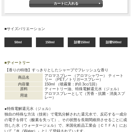
■サイズバリエーション
50ml
150ml
詰替150ml
詰替500ml
■
ティートリー
【香りの特徴】すっきりとしたシャープでフレッシュな香り
アロマスプレー （アロマシャワー） ティート
商品名
リー （PET／トリガースプレー）
内容量
150ml （噴霧量：約0.3cc/1回）
原料
ティートリー油、特殊電解還元水（ジェル）
アロマスプレーとして（芳香・抗菌・消臭スプ
用途
レー）
●特殊電解還元水（ジェル）
独自の特殊な方法（技術）で電気分解された還元水で、反応する一成分
の電子を得て（酸素を失って）、その状態を長期間維持させることに成
功した水（ウォータージェル）で、米国化粧品工業会［ＣＴＦＡ］にお
いて『水（Water）』として登録されています。