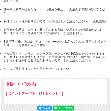
管して下さい。
使用中に異常が現れたら、すぐに使用を中止し、大量の水で洗い流してくだ
さい。
精油には引火性がありますので、火気には十分ご注意ください。（火気厳禁)
妊産婦や乳幼児、または、既往症のある方は、使用できない精油がありま
す。使用前に主治医や専門家にご相談の上、ご使用下さい。
3歳以下の乳幼児には、アロママッサージやお風呂などでのご使用はお控えく
ださい。（芳香浴のみ使用可能）
ベルガモット、レモン、グレープフルーツなどの柑橘系エッセンシャルオイ
ル（精油）は光毒性があります。使用直後にすぐに日光（紫外線）にあたる
とシミや炎症が起こる場合がありますので、十分ご注意ください。
キャップ開封後はなるべく早く使い切って下さい。
価格:
6,127円
(税込)
[ポイントアップ中 183ポイント～]