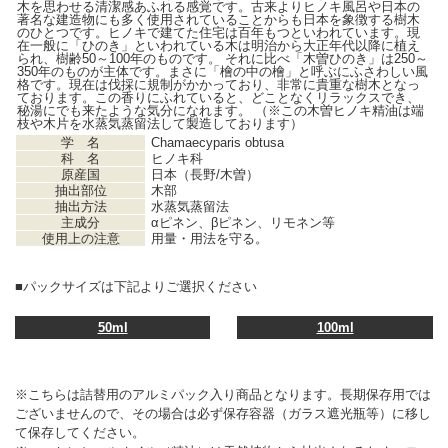
木を思わせる清潔感あふれる感覚です。古来よりヒノキ風呂や日本の
著名な建造物にも多く使用されていることからも日本を象徴する樹木
のひとつです。ヒノキで建てた住宅は百年もつといわれています。現
在一般に「ひのき」といわれている木は明治から大正年代以降に植え
られ、樹齢50～100年のものです。 それに比べ「木曽ひのき」は250～
350年のものが主体です。まさに「檜の中の檜」と呼ぶにふさわしい風
格です。現在は伐採に規制がかかっており、非常に貴重な樹木となっ
ております。この香りにふれていると、どことなくリラックスでき、
秘湯にでも来たような気分になれます。 （※この木曽ヒノキ精油は端
枝や木片を水蒸気蒸留法して製造しております）
学 名
Chamaecyparis obtusa
科 名
ヒノキ科
原産国
日本（長野/木曽）
抽出部位
木部
抽出方法
水蒸気蒸留法
主成分
αピネン、βピネン、リモネン等
使用上の注意
用量・用法を守る。
■パックサイズは下記よりご選択ください
50ml
100ml
※こちらは詰替用のアルミパック入り商品となります。長期保存用では
ございませんので、その場合は必ず保存容器（ガラス遮光瓶等）に移し
て保存してください。