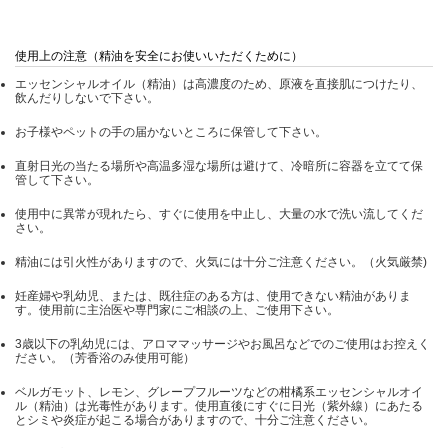
使用上の注意（精油を安全にお使いいただくために）
エッセンシャルオイル（精油）は高濃度のため、原液を直接肌につけたり、
飲んだりしないで下さい。
お子様やペットの手の届かないところに保管して下さい。
直射日光の当たる場所や高温多湿な場所は避けて、冷暗所に容器を立てて保
管して下さい。
使用中に異常が現れたら、すぐに使用を中止し、大量の水で洗い流してくだ
さい。
精油には引火性がありますので、火気には十分ご注意ください。（火気厳禁)
妊産婦や乳幼児、または、既往症のある方は、使用できない精油がありま
す。使用前に主治医や専門家にご相談の上、ご使用下さい。
3歳以下の乳幼児には、アロママッサージやお風呂などでのご使用はお控えく
ださい。（芳香浴のみ使用可能）
ベルガモット、レモン、グレープフルーツなどの柑橘系エッセンシャルオイ
ル（精油）は光毒性があります。使用直後にすぐに日光（紫外線）にあたる
とシミや炎症が起こる場合がありますので、十分ご注意ください。