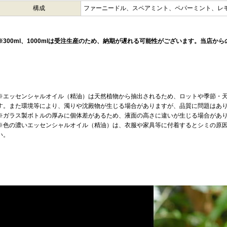
構成
ファーニードル、スペアミント、ペパーミント、レ
※300ml、1000mlは受注生産のため、納期が遅れる可能性がございます。当店か
※エッセンシャルオイル（精油）は天然植物から抽出されるため、ロットや季節・
す。また環境等により、濁りや沈殿物が生じる場合がありますが、品質に問題はあ
※ガラス製ボトルの厚みに個体差があるため、液面の高さに違いが生じる場合があ
※色の濃いエッセンシャルオイル（精油）は、衣服や家具等に付着するとシミの原
い。