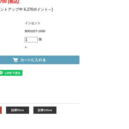
,700
(税込)
イントアップ中 6,270ポイント～]
インセント
B001027-1000
個
○
詰替50ml
詰替100ml