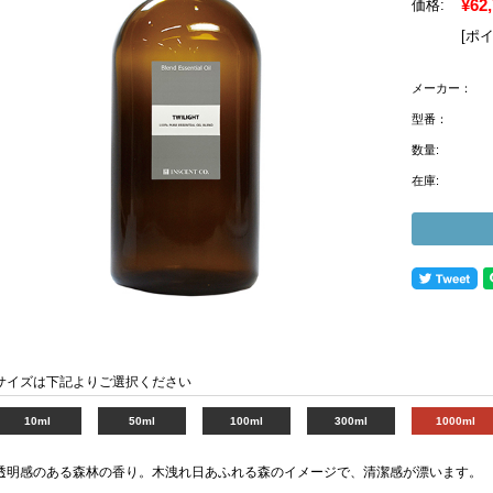
¥62
価格:
[ポ
メーカー：
型番：
数量:
在庫:
サイズは下記よりご選択ください
10ml
50ml
100ml
300ml
1000ml
透明感のある森林の香り。木洩れ日あふれる森のイメージで、清潔感が漂います。