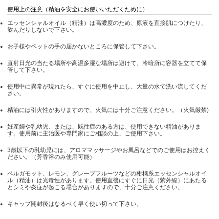
使用上の注意（精油を安全にお使いいただくために）
エッセンシャルオイル（精油）は高濃度のため、原液を直接肌につけたり、
飲んだりしないで下さい。
お子様やペットの手の届かないところに保管して下さい。
直射日光の当たる場所や高温多湿な場所は避けて、冷暗所に容器を立てて保
管して下さい。
使用中に異常が現れたら、すぐに使用を中止し、大量の水で洗い流してくだ
さい。
精油には引火性がありますので、火気には十分ご注意ください。（火気厳禁)
妊産婦や乳幼児、または、既往症のある方は、使用できない精油がありま
す。使用前に主治医や専門家にご相談の上、ご使用下さい。
3歳以下の乳幼児には、アロママッサージやお風呂などでのご使用はお控えく
ださい。（芳香浴のみ使用可能）
ベルガモット、レモン、グレープフルーツなどの柑橘系エッセンシャルオイ
ル（精油）は光毒性があります。使用直後にすぐに日光（紫外線）にあたる
とシミや炎症が起こる場合がありますので、十分ご注意ください。
キャップ開封後はなるべく早く使い切って下さい。