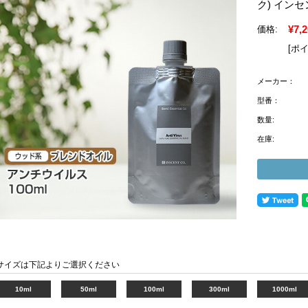
ク) イン
¥7,
価格:
[ポ
メーカー：
型番：
数量:
在庫:
サイズは下記よりご選択ください
10ml
50ml
100ml
300ml
1000ml