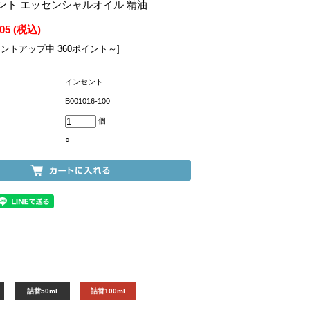
セント エッセンシャルオイル 精油
205
(税込)
イントアップ中 360ポイント～]
インセント
B001016-100
個
○
詰替50ml
詰替100ml