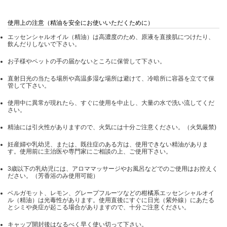
使用上の注意（精油を安全にお使いいただくために）
エッセンシャルオイル（精油）は高濃度のため、原液を直接肌につけたり、
飲んだりしないで下さい。
お子様やペットの手の届かないところに保管して下さい。
直射日光の当たる場所や高温多湿な場所は避けて、冷暗所に容器を立てて保
管して下さい。
使用中に異常が現れたら、すぐに使用を中止し、大量の水で洗い流してくだ
さい。
精油には引火性がありますので、火気には十分ご注意ください。（火気厳禁)
妊産婦や乳幼児、または、既往症のある方は、使用できない精油がありま
す。使用前に主治医や専門家にご相談の上、ご使用下さい。
3歳以下の乳幼児には、アロママッサージやお風呂などでのご使用はお控えく
ださい。（芳香浴のみ使用可能）
ベルガモット、レモン、グレープフルーツなどの柑橘系エッセンシャルオイ
ル（精油）は光毒性があります。使用直後にすぐに日光（紫外線）にあたる
とシミや炎症が起こる場合がありますので、十分ご注意ください。
キャップ開封後はなるべく早く使い切って下さい。