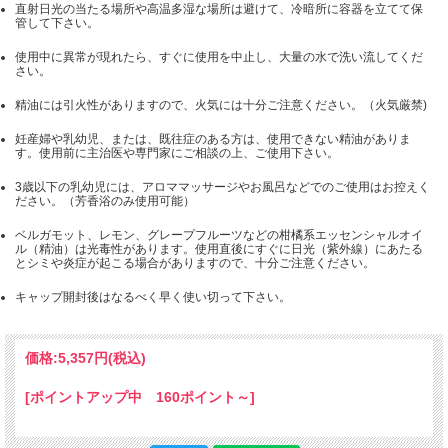
直射日光の当たる場所や高温多湿な場所は避けて、冷暗所に容器を立てて保
管して下さい。
使用中に異常が現れたら、すぐに使用を中止し、大量の水で洗い流してくだ
さい。
精油には引火性がありますので、火気には十分ご注意ください。（火気厳禁)
妊産婦や乳幼児、または、既往症のある方は、使用できない精油がありま
す。使用前に主治医や専門家にご相談の上、ご使用下さい。
3歳以下の乳幼児には、アロママッサージやお風呂などでのご使用はお控えく
ださい。（芳香浴のみ使用可能）
ベルガモット、レモン、グレープフルーツなどの柑橘系エッセンシャルオイ
ル（精油）は光毒性があります。使用直後にすぐに日光（紫外線）にあたる
とシミや炎症が起こる場合がありますので、十分ご注意ください。
キャップ開封後はなるべく早く使い切って下さい。
価格:
5,357円
(税込)
[ポイントアップ中 160ポイント～]