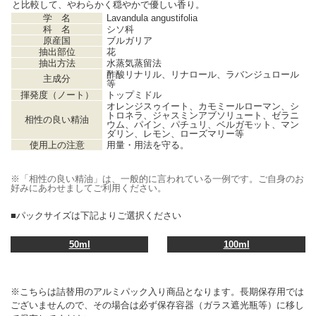
と比較して、やわらかく穏やかで優しい香り。
学 名
Lavandula angustifolia
科 名
シソ科
原産国
ブルガリア
抽出部位
花
抽出方法
水蒸気蒸留法
酢酸リナリル、リナロール、ラバンジュロール
主成分
等
揮発度（ノート）
トップミドル
オレンジスゥイート、カモミールローマン、シ
トロネラ、ジャスミンアブソリュート、ゼラニ
相性の良い精油
ウム、パイン、パチュリ、ベルガモット、マン
ダリン、レモン、ローズマリー等
使用上の注意
用量・用法を守る。
※「相性の良い精油」は、一般的に言われている一例です。ご自身のお
好みにあわせましてご利用ください。
■パックサイズは下記よりご選択ください
50ml
100ml
※こちらは詰替用のアルミパック入り商品となります。長期保存用では
ございませんので、その場合は必ず保存容器（ガラス遮光瓶等）に移し