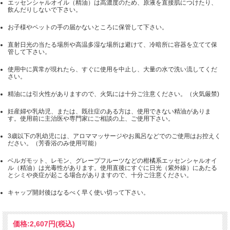
エッセンシャルオイル（精油）は高濃度のため、原液を直接肌につけたり、
飲んだりしないで下さい。
お子様やペットの手の届かないところに保管して下さい。
直射日光の当たる場所や高温多湿な場所は避けて、冷暗所に容器を立てて保
管して下さい。
使用中に異常が現れたら、すぐに使用を中止し、大量の水で洗い流してくだ
さい。
精油には引火性がありますので、火気には十分ご注意ください。（火気厳禁)
妊産婦や乳幼児、または、既往症のある方は、使用できない精油がありま
す。使用前に主治医や専門家にご相談の上、ご使用下さい。
3歳以下の乳幼児には、アロママッサージやお風呂などでのご使用はお控えく
ださい。（芳香浴のみ使用可能）
ベルガモット、レモン、グレープフルーツなどの柑橘系エッセンシャルオイ
ル（精油）は光毒性があります。使用直後にすぐに日光（紫外線）にあたる
とシミや炎症が起こる場合がありますので、十分ご注意ください。
キャップ開封後はなるべく早く使い切って下さい。
価格:
2,607円
(税込)