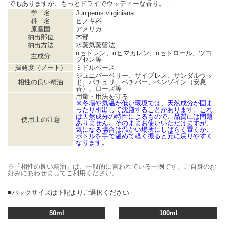
でもありますが、もっとドライでウッディーな香り。
学 名
Juniperus virginiana
科 名
ヒノキ科
原産国
アメリカ
抽出部位
木部
抽出方法
水蒸気蒸留法
αセドレン、αヒマカレン、αセドロール、ツヨ
主成分
プセン等
揮発度（ノート）
ミドルベース
ジュニパーベリー、サイプレス、サンダルウッ
相性の良い精油
ド、パチュリ、ベチバー、ベンゾイン（安息
香）、ローズ等
用量・用法を守る
※冬場や気温が低い環境では、天然成分が固ま
ったり析出して沈殿することがあります。これ
は天然成分の特性によるもので、品質には問題
使用上の注意
ありません。そのままお使いいただけますが、
気になる場合は温かい場所にしばらく置くか、
ボトルを手で温めて軽く振ると元に戻りやすく
なります。
※「相性の良い精油」は、一般的に言われている一例です。ご自身のお
好みにあわせましてご利用ください。
■パックサイズは下記よりご選択ください
50ml
100ml