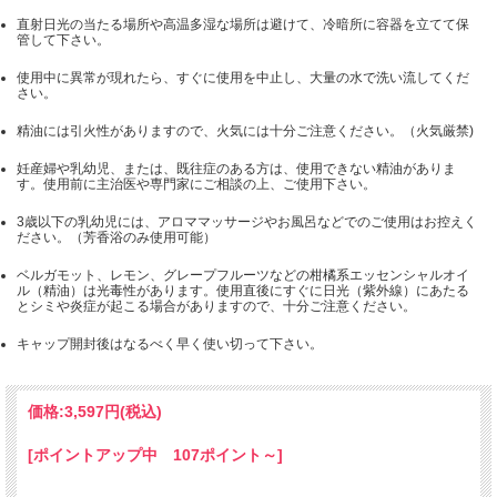
直射日光の当たる場所や高温多湿な場所は避けて、冷暗所に容器を立てて保
管して下さい。
使用中に異常が現れたら、すぐに使用を中止し、大量の水で洗い流してくだ
さい。
精油には引火性がありますので、火気には十分ご注意ください。（火気厳禁)
妊産婦や乳幼児、または、既往症のある方は、使用できない精油がありま
す。使用前に主治医や専門家にご相談の上、ご使用下さい。
3歳以下の乳幼児には、アロママッサージやお風呂などでのご使用はお控えく
ださい。（芳香浴のみ使用可能）
ベルガモット、レモン、グレープフルーツなどの柑橘系エッセンシャルオイ
ル（精油）は光毒性があります。使用直後にすぐに日光（紫外線）にあたる
とシミや炎症が起こる場合がありますので、十分ご注意ください。
キャップ開封後はなるべく早く使い切って下さい。
価格:
3,597円
(税込)
[ポイントアップ中 107ポイント～]