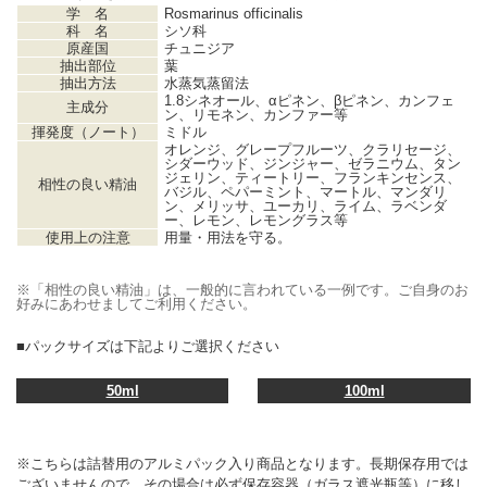
学 名
Rosmarinus officinalis
科 名
シソ科
原産国
チュニジア
抽出部位
葉
抽出方法
水蒸気蒸留法
1.8シネオール、αピネン、βピネン、カンフェ
主成分
ン、リモネン、カンファー等
揮発度（ノート）
ミドル
オレンジ、グレープフルーツ、クラリセージ、
シダーウッド、ジンジャー、ゼラニウム、タン
ジェリン、ティートリー、フランキンセンス、
相性の良い精油
バジル、ペパーミント、マートル、マンダリ
ン、メリッサ、ユーカリ、ライム、ラベンダ
ー、レモン、レモングラス等
使用上の注意
用量・用法を守る。
※「相性の良い精油」は、一般的に言われている一例です。ご自身のお
好みにあわせましてご利用ください。
■パックサイズは下記よりご選択ください
50ml
100ml
※こちらは詰替用のアルミパック入り商品となります。長期保存用では
ございませんので、その場合は必ず保存容器（ガラス遮光瓶等）に移し