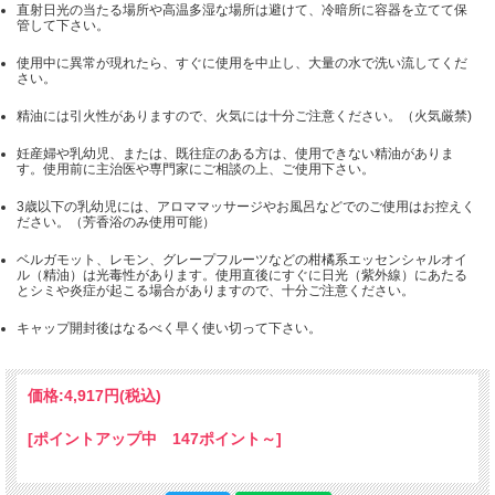
直射日光の当たる場所や高温多湿な場所は避けて、冷暗所に容器を立てて保
管して下さい。
使用中に異常が現れたら、すぐに使用を中止し、大量の水で洗い流してくだ
さい。
精油には引火性がありますので、火気には十分ご注意ください。（火気厳禁)
妊産婦や乳幼児、または、既往症のある方は、使用できない精油がありま
す。使用前に主治医や専門家にご相談の上、ご使用下さい。
3歳以下の乳幼児には、アロママッサージやお風呂などでのご使用はお控えく
ださい。（芳香浴のみ使用可能）
ベルガモット、レモン、グレープフルーツなどの柑橘系エッセンシャルオイ
ル（精油）は光毒性があります。使用直後にすぐに日光（紫外線）にあたる
とシミや炎症が起こる場合がありますので、十分ご注意ください。
キャップ開封後はなるべく早く使い切って下さい。
価格:
4,917円
(税込)
[ポイントアップ中 147ポイント～]