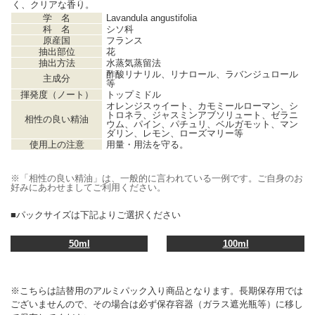
く、クリアな香り。
学 名
Lavandula angustifolia
科 名
シソ科
原産国
フランス
抽出部位
花
抽出方法
水蒸気蒸留法
酢酸リナリル、リナロール、ラバンジュロール
主成分
等
揮発度（ノート）
トップミドル
オレンジスゥイート、カモミールローマン、シ
トロネラ、ジャスミンアブソリュート、ゼラニ
相性の良い精油
ウム、パイン、パチュリ、ベルガモット、マン
ダリン、レモン、ローズマリー等
使用上の注意
用量・用法を守る。
※「相性の良い精油」は、一般的に言われている一例です。ご自身のお
好みにあわせましてご利用ください。
■パックサイズは下記よりご選択ください
50ml
100ml
※こちらは詰替用のアルミパック入り商品となります。長期保存用では
ございませんので、その場合は必ず保存容器（ガラス遮光瓶等）に移し