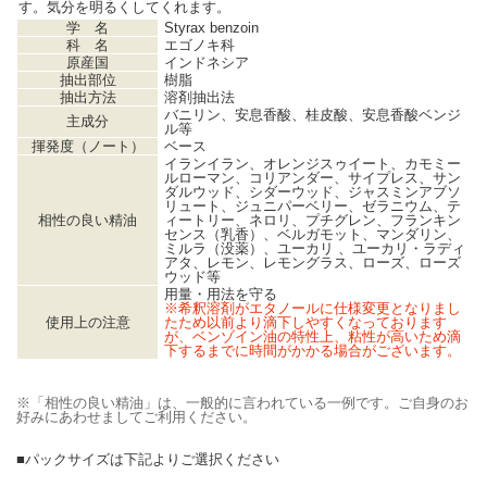
す。気分を明るくしてくれます。
学 名
Styrax benzoin
科 名
エゴノキ科
原産国
インドネシア
抽出部位
樹脂
抽出方法
溶剤抽出法
バニリン、安息香酸、桂皮酸、安息香酸ベンジ
主成分
ル等
揮発度（ノート）
ベース
イランイラン、オレンジスゥイート、カモミー
ルローマン、コリアンダー、サイプレス、サン
ダルウッド、シダーウッド、ジャスミンアブソ
リュート、ジュニパーベリー、ゼラニウム、テ
相性の良い精油
ィートリー、ネロリ、プチグレン、フランキン
センス（乳香）、ベルガモット、マンダリン、
ミルラ（没薬）、ユーカリ 、ユーカリ・ラディ
アタ、レモン、レモングラス、ローズ、ローズ
ウッド等
用量・用法を守る
※希釈溶剤がエタノールに仕様変更となりまし
使用上の注意
たため以前より滴下しやすくなっております
が、ベンゾイン油の特性上、粘性が高いため滴
下するまでに時間がかかる場合がございます。
※「相性の良い精油」は、一般的に言われている一例です。ご自身のお
好みにあわせましてご利用ください。
■パックサイズは下記よりご選択ください