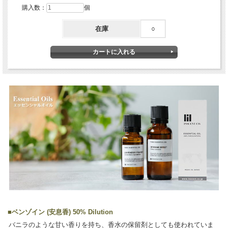
購入数：
個
在庫
○
■
ベンゾイン (安息香) 50% Dilution
バニラのような甘い香りを持ち、香水の保留剤としても使われていま