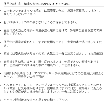
使用上の注意（精油を安全にお使いいただくために）
エッセンシャルオイル（精油）は高濃度のため、原液を直接肌につけたり、
飲んだりしないで下さい。
お子様やペットの手の届かないところに保管して下さい。
直射日光の当たる場所や高温多湿な場所は避けて、冷暗所に容器を立てて保
管して下さい。
使用中に異常が現れたら、すぐに使用を中止し、大量の水で洗い流してくだ
さい。
精油には引火性がありますので、火気には十分ご注意ください。（火気厳禁)
妊産婦や乳幼児、または、既往症のある方は、使用できない精油がありま
す。使用前に主治医や専門家にご相談の上、ご使用下さい。
3歳以下の乳幼児には、アロママッサージやお風呂などでのご使用はお控えく
ださい。（芳香浴のみ使用可能）
ベルガモット、レモン、グレープフルーツなどの柑橘系エッセンシャルオイ
ル（精油）は光毒性があります。使用直後にすぐに日光（紫外線）にあたる
とシミや炎症が起こる場合がありますので、十分ご注意ください。
キャップ開封後はなるべく早く使い切って下さい。