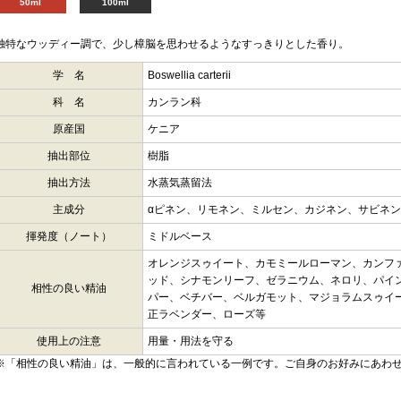
50ml
100ml
独特なウッディー調で、少し樟脳を思わせるようなすっきりとした香り。
学 名
Boswellia carterii
科 名
カンラン科
原産国
ケニア
抽出部位
樹脂
抽出方法
水蒸気蒸留法
主成分
αピネン、リモネン、ミルセン、カジネン、サビネ
揮発度（ノート）
ミドルベース
オレンジスゥイート、カモミールローマン、カンフ
ッド、シナモンリーフ、ゼラニウム、ネロリ、パイ
相性の良い精油
パー、ベチバー、ベルガモット、マジョラムスゥイ
正ラベンダー、ローズ等
使用上の注意
用量・用法を守る
※「相性の良い精油」は、一般的に言われている一例です。ご自身のお好みにあわ