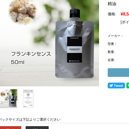
精油
¥8,
価格:
[ポ
メーカー：
型番：
数量:
在庫:
パックサイズは下記よりご選択ください