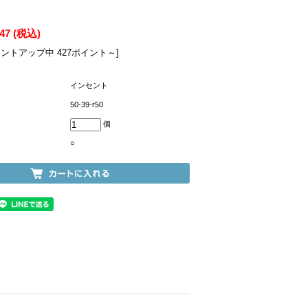
547
(税込)
イントアップ中 427ポイント～]
インセント
50-39-r50
個
○