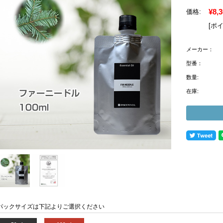
¥8,
価格:
[ポ
メーカー：
型番：
数量:
在庫:
パックサイズは下記よりご選択ください