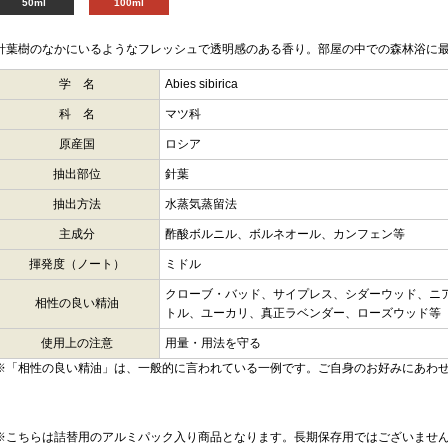
50ml
100ml
針葉樹のなかにいるようなフレッシュで透明感のある香り。部屋の中での森林浴に
学 名
Abies sibirica
科 名
マツ科
原産国
ロシア
抽出部位
針葉
抽出方法
水蒸気蒸留法
主成分
酢酸ボルニル、ボルネオール、カンフェン等
揮発度（ノート）
ミドル
クローブ・バッド、サイプレス、シダーウッド、ニ
相性の良い精油
トル、ユーカリ、真正ラベンダー、ローズウッド等
使用上の注意
用量・用法を守る
※「相性の良い精油」は、一般的に言われている一例です。ご自身のお好みにあわ
※こちらは詰替用のアルミパック入り商品となります。長期保存用ではございませ