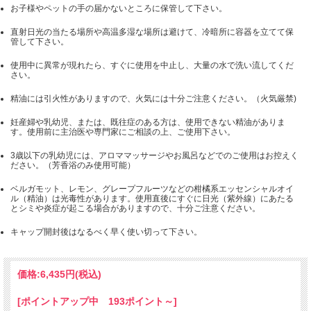
お子様やペットの手の届かないところに保管して下さい。
直射日光の当たる場所や高温多湿な場所は避けて、冷暗所に容器を立てて保
管して下さい。
使用中に異常が現れたら、すぐに使用を中止し、大量の水で洗い流してくだ
さい。
精油には引火性がありますので、火気には十分ご注意ください。（火気厳禁)
妊産婦や乳幼児、または、既往症のある方は、使用できない精油がありま
す。使用前に主治医や専門家にご相談の上、ご使用下さい。
3歳以下の乳幼児には、アロママッサージやお風呂などでのご使用はお控えく
ださい。（芳香浴のみ使用可能）
ベルガモット、レモン、グレープフルーツなどの柑橘系エッセンシャルオイ
ル（精油）は光毒性があります。使用直後にすぐに日光（紫外線）にあたる
とシミや炎症が起こる場合がありますので、十分ご注意ください。
キャップ開封後はなるべく早く使い切って下さい。
価格:
6,435円
(税込)
[ポイントアップ中 193ポイント～]