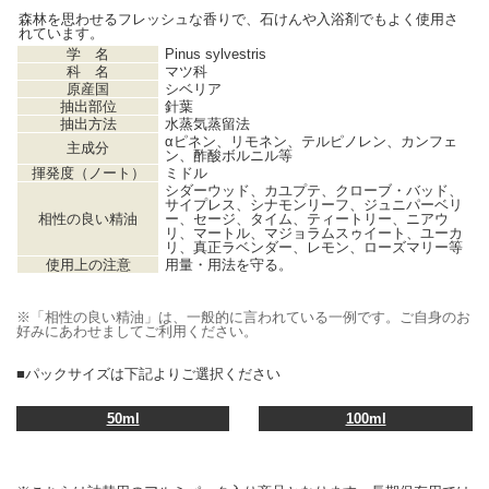
森林を思わせるフレッシュな香りで、石けんや入浴剤でもよく使用さ
れています。
学 名
Pinus sylvestris
科 名
マツ科
原産国
シベリア
抽出部位
針葉
抽出方法
水蒸気蒸留法
αピネン、リモネン、テルピノレン、カンフェ
主成分
ン、酢酸ボルニル等
揮発度（ノート）
ミドル
シダーウッド、カユプテ、クローブ・バッド、
サイプレス、シナモンリーフ、ジュニパーベリ
相性の良い精油
ー、セージ、タイム、ティートリー、ニアウ
リ、マートル、マジョラムスゥイート、ユーカ
リ、真正ラベンダー、レモン、ローズマリー等
使用上の注意
用量・用法を守る。
※「相性の良い精油」は、一般的に言われている一例です。ご自身のお
好みにあわせましてご利用ください。
■パックサイズは下記よりご選択ください
50ml
100ml