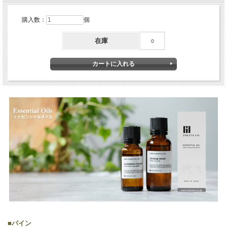
購入数：
個
在庫
○
■
パイン