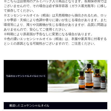
※こちらは詰替用のアルミパック入り商品となります。長期保存用では
ございませんので、その場合は必ず保存容器（ガラス遮光瓶等）に移し
て保存してください。
※エッセンシャルオイル（精油）は天然植物から抽出されるため、ロッ
トや季節・天候により色調や香りに違いが生じる場合があります。また
環境等により、濁りや沈殿物が生じる場合がありますが、品質に問題は
ありませんので、安心してご使用ください。
※時期により原産国が予告なしに変更になる場合があります。
※色の濃いエッセンシャルオイル（精油）は、衣服や家具等に付着する
とシミの原因となる可能性がございますので、ご注意ください。