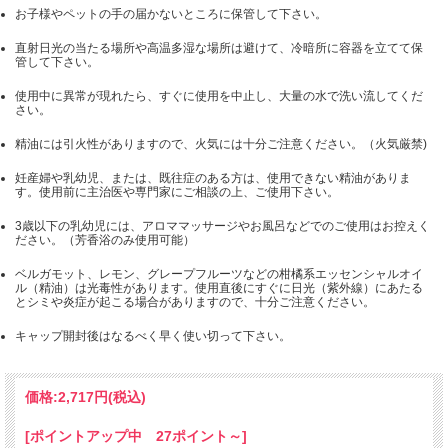
お子様やペットの手の届かないところに保管して下さい。
直射日光の当たる場所や高温多湿な場所は避けて、冷暗所に容器を立てて保
管して下さい。
使用中に異常が現れたら、すぐに使用を中止し、大量の水で洗い流してくだ
さい。
精油には引火性がありますので、火気には十分ご注意ください。（火気厳禁)
妊産婦や乳幼児、または、既往症のある方は、使用できない精油がありま
す。使用前に主治医や専門家にご相談の上、ご使用下さい。
3歳以下の乳幼児には、アロママッサージやお風呂などでのご使用はお控えく
ださい。（芳香浴のみ使用可能）
ベルガモット、レモン、グレープフルーツなどの柑橘系エッセンシャルオイ
ル（精油）は光毒性があります。使用直後にすぐに日光（紫外線）にあたる
とシミや炎症が起こる場合がありますので、十分ご注意ください。
キャップ開封後はなるべく早く使い切って下さい。
価格:
2,717円
(税込)
[ポイントアップ中 27ポイント～]