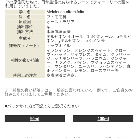
アの原住民たちは、日常生活のあらゆるシーンでティートリーの葉を
利用していました。
学 名
Melaleuca alternifolia
科 名
フトモモ科
原産国
オーストラリア
抽出部位
葉
抽出方法
水蒸気蒸留法
テルピネン‐4‐オール、1.8シネオール、αテルピ
主成分
ネン、γテルピネン、ｐシメン等
揮発度（ノート）
トップミドル
イランイラン、オレンジスゥイート、クロー
ブ・バッド、サイプレス、タイム、クラリセー
ジ、シナモンリーフ、ゼラニウム、ジンジャ
相性の良い精油
ー、ナツメグ、パイン、マジョラムスゥイー
ト、マンダリン、ユーカリ、ラバンディン、真
正ラベンダー、レモン、ローズマリー等
使用上の注意
皮膚刺激に注意。
※「相性の良い精油」は、一般的に言われている一例です。ご自身のお
好みにあわせましてご利用ください。
■パックサイズは下記よりご選択ください
50ml
100ml