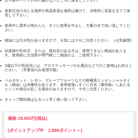
お子様やペットの手の届かないところに保管して下さい。
直射日光の当たる場所や高温多湿な場所は避けて、冷暗所に容器を立てて保
管して下さい。
使用中に異常が現れたら、すぐに使用を中止し、大量の水で洗い流してくだ
さい。
精油には引火性がありますので、火気には十分ご注意ください。（火気厳禁)
妊産婦や乳幼児、または、既往症のある方は、使用できない精油がありま
す。使用前に主治医や専門家にご相談の上、ご使用下さい。
3歳以下の乳幼児には、アロママッサージやお風呂などでのご使用はお控えく
ださい。（芳香浴のみ使用可能）
ベルガモット、レモン、グレープフルーツなどの柑橘系エッセンシャルオイ
ル（精油）は光毒性があります。使用直後にすぐに日光（紫外線）にあたる
とシミや炎症が起こる場合がありますので、十分ご注意ください。
キャップ開封後はなるべく早く使い切って下さい。
価格:
18,865円
(税込)
[ポイントアップ中 1,886ポイント～]