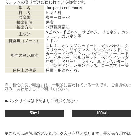
り。ジンの香りづけに使われている植物です。
学 名
Juniperus communis
科 名
ヒノキ科
原産国
東ヨーロッパ
抽出部位
果実
抽出方法
水蒸気蒸留法
αピネン、βピネン、サビネン、リモネン、カン
主成分
フェン、カジネン等
揮発度（ノート）
ミドル
エレミ、オレンジスゥイート、ガルバナム、ク
ラリセージ、サイプレス、サンダルウッド、シ
ダーウッドゼラニウム、パイン、ファーニード
相性の良い精油
ル、ベチバー、ベルガモット、ベンゾイン（安
息香）、メリッサ、ライム、真正ラベンダー、
ラバンディン、レモングラス、ローズマリー等
使用上の注意
用量・用法を守る。
※「相性の良い精油」は、一般的に言われている一例です。ご自身のお
好みにあわせましてご利用ください。
■パックサイズは下記よりご選択ください
50ml
100ml
※こちらは詰替用のアルミパック入り商品となります。長期保存用では