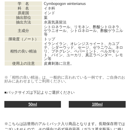
学 名
Cymbopogon winterianus
科 名
イネ科
原産国
インド
抽出部位
葉
抽出方法
水蒸気蒸留法
シトロネラール、リモネン、酢酸シトロネラ、
主成分
ゲラニオール、シトロネロール、酢酸ゲラニル
等
揮発度（ノート）
トップ
イランイラン、オレンジスゥイート、カユプ
テ、シダーウッド、セージ、ゼラニウム、ネロ
相性の良い精油
リ、プチグレン、ペパーミント、ベルガモッ
ト、パイン、ユーカリ、真正ラベンダー、レモ
ン等
使用上の注意
皮膚刺激に注意。
※「相性の良い精油」は、一般的に言われている一例です。ご自身のお
好みにあわせましてご利用ください。
■パックサイズは下記よりご選択ください
50ml
100ml
※こちらは詰替用のアルミパック入り商品となります。長期保存用では
ございませんので、その場合は必ず保存容器（ガラス遮光瓶等）に移し