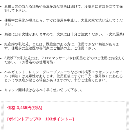
直射日光の当たる場所や高温多湿な場所は避けて、冷暗所に容器を立てて保
管して下さい。
使用中に異常が現れたら、すぐに使用を中止し、大量の水で洗い流してくだ
さい。
精油には引火性がありますので、火気には十分ご注意ください。（火気厳禁)
妊産婦や乳幼児、または、既往症のある方は、使用できない精油がありま
す。使用前に主治医や専門家にご相談の上、ご使用下さい。
3歳以下の乳幼児には、アロママッサージやお風呂などでのご使用はお控えく
ださい。（芳香浴のみ使用可能）
ベルガモット、レモン、グレープフルーツなどの柑橘系エッセンシャルオイ
ル（精油）は光毒性があります。使用直後にすぐに日光（紫外線）にあたる
とシミや炎症が起こる場合がありますので、十分ご注意ください。
キャップ開封後はなるべく早く使い切って下さい。
価格:
3,465円
(税込)
[ポイントアップ中 103ポイント～]