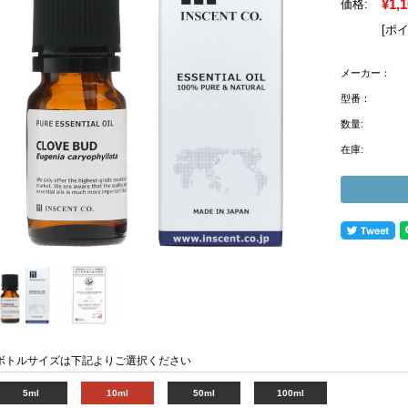
¥1,
価格:
[ポ
メーカー：
型番：
数量:
在庫:
ボトルサイズは下記よりご選択ください
5ml
10ml
50ml
100ml