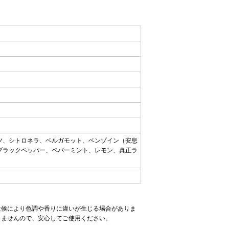
ツ、シトロネラ、ベルガモット、ベンゾイン（安息
ブラックペッパー、ペパーミント、レモン、真正ラ
天候により色調や香りに違いが生じる場合がありま
りませんので、安心してご使用ください。