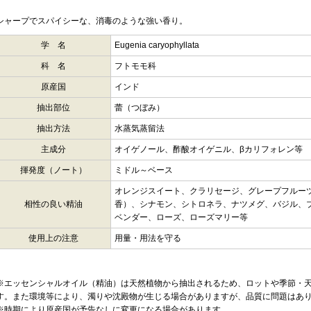
シャープでスパイシーな、消毒のような強い香り。
学 名
Eugenia caryophyllata
科 名
フトモモ科
原産国
インド
抽出部位
蕾（つぼみ）
抽出方法
水蒸気蒸留法
主成分
オイゲノール、酢酸オイゲニル、βカリフォレン等
揮発度（ノート）
ミドル～ベース
オレンジスイート、クラリセージ、グレープフルー
相性の良い精油
香）、シナモン、シトロネラ、ナツメグ、バジル、
ベンダー、ローズ、ローズマリー等
使用上の注意
用量・用法を守る
※エッセンシャルオイル（精油）は天然植物から抽出されるため、ロットや季節・
す。また環境等により、濁りや沈殿物が生じる場合がありますが、品質に問題はあ
※時期により原産国が予告なしに変更になる場合があります。