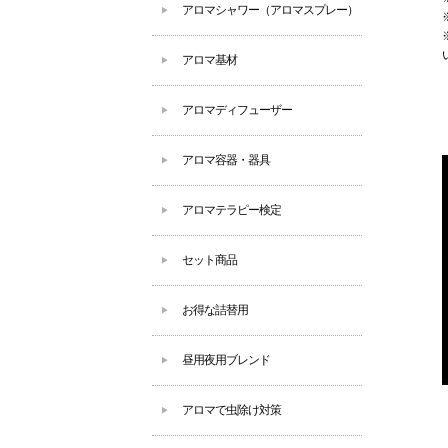
アロマシャワー（アロマスプレー）
アロマ基材
アロマディフューザー
アロマ容器・器具
アロマテラピー検定
セット商品
お得な詰替用
昼用夜用ブレンド
アロマで虫除け対策