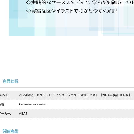
商品仕様
製品名:
AEAJ認定 アロマテラピー インストラクター 公式テキスト 【2024年改訂 最新版】
型番:
kentei-text-i-common
メーカー:
AEAJ
関連商品