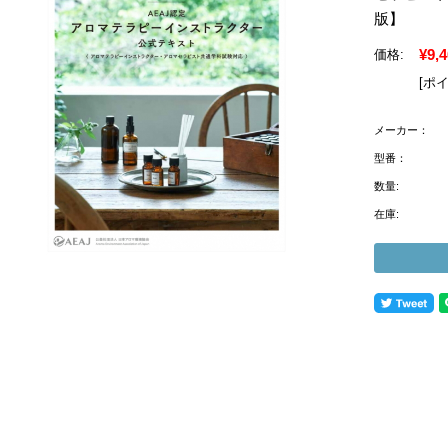
版】
¥9,
価格:
[ポ
メーカー：
型番：
数量:
在庫: