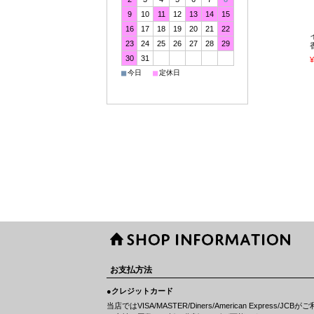
9
10
11
12
13
14
15
16
17
18
19
20
21
22
23
24
25
26
27
28
29
30
31
¥
■
■
今日
定休日
お支払方法
●クレジットカード
当店ではVISA/MASTER/Diners/American Express/J