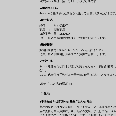
お支払い回数は一括・分割・リボが可能です。
●Amazon Pay
Amazonに登録された情報を利用してお買い物いただけます
●銀行振込
銀行 ： みずほ銀行
支店 ： 長野支店
口座番号 普）1820817
（注）振込手数料はお客様のご負担でお願いします。
●郵便振替
振替口座番号：00520-6-57670 株式会社インセント
（注）振込手数料はお客様のご負担でお願いします。
●代金引換
ヤマト運輸または日本郵便の利用となります。商品到着時
金）。
なお、代金引換手数料は全国一律330円（税込）となります
ご返品
●不良品または間違った商品が届いた場合
商品の発送には万全を期しておりますが、万一不良品また
店の責任と費用負担により、商品の交換、または返品・返
だきますので、ご連絡くださいますようお願いいたします