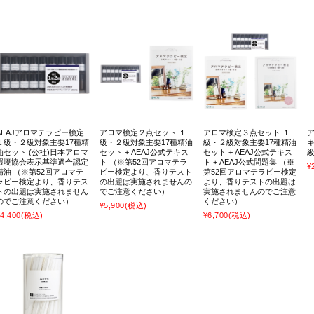
AEAJアロマテラピー検定
アロマ検定２点セット １
アロマ検定３点セット １
１級・２級対象主要17種精
級・２級対象主要17種精油
級・２級対象主要17種精油
キ
油セット (公社)日本アロマ
セット + AEAJ公式テキス
セット + AEAJ公式テキス
級
環境協会表示基準適合認定
ト （※第52回アロマテラ
ト + AEAJ公式問題集 （※
¥
精油 （※第52回アロマテ
ピー検定より、香りテスト
第52回アロマテラピー検定
ラピー検定より、香りテス
の出題は実施されませんの
より、香りテストの出題は
トの出題は実施されません
でご注意ください）
実施されませんのでご注意
のでご注意ください）
ください）
¥5,900
(税込)
4,400
(税込)
¥6,700
(税込)