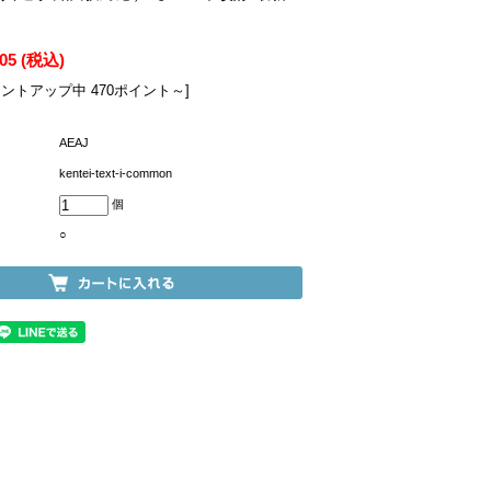
405
(税込)
イントアップ中 470ポイント～]
AEAJ
kentei-text-i-common
個
○