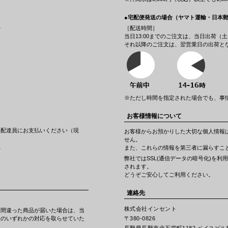
●宅配便発送の場合（ヤマト運輸・日本
。
［配送時間］
当日13:00までのご注文は、当日出荷
それ以降のご注文は、翌営業日の出荷と
※ただし時間を指定された場合でも、事
お客様情報について
に配達員にお支払いください（現
お客様からお預かりした大切な個人情報
せん。
。
また、これらの情報を第三者に漏らすこ
弊社ではSSL(通信データの暗号化)を
されます。
どうぞご安心してご利用ください。
連絡先
株式会社インセント
は間違った商品が届いた場合は、当
金のいずれかの対応を取らせていた
〒380-0826
。