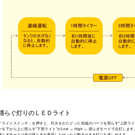
揺らぐ灯りのＬＥＤライト
「ライトスイッチ」を押すと、灯火をかたどった先端のパーツを照らす"上部ライ
ーを下から上に照らす"下部ライト"がLow → High → 揺らぎモードで点灯します
揺らぎモードは炎の揺らぎを再現したゆったり動きのある灯りを楽しめます。