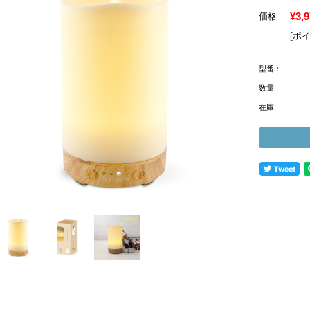
¥3,
価格:
[ポ
型番：
数量:
在庫: