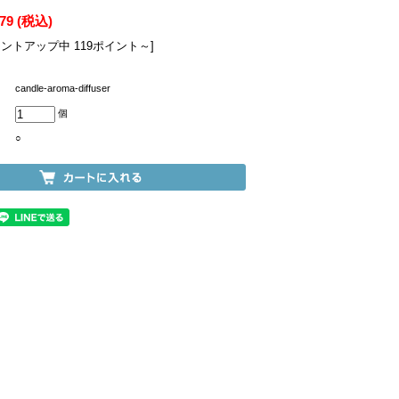
979
(税込)
イントアップ中 119ポイント～]
candle-aroma-diffuser
個
○