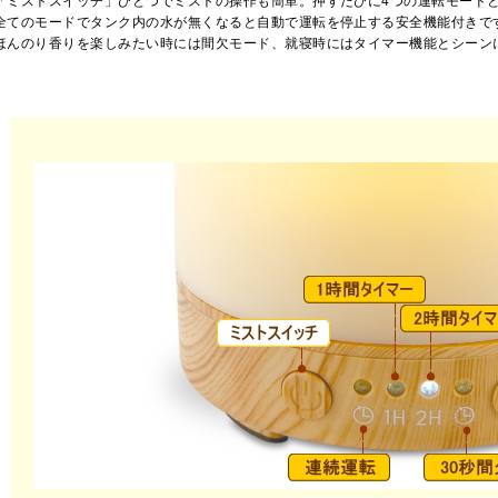
「ミストスイッチ」ひとつでミストの操作も簡単。押すたびに4つの運転モード
全てのモードでタンク内の水が無くなると自動で運転を停止する安全機能付きで
ほんのり香りを楽しみたい時には間欠モード、就寝時にはタイマー機能とシーン