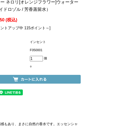
ー ネロリ[オレンジフラワー]ウォーター
ハイドロゾル / 芳香蒸留水）
850
(税込)
イントアップ中 115ポイント～]
インセント
F050001
個
○
感もあり、まさに自然の香水です。エッセンシャ