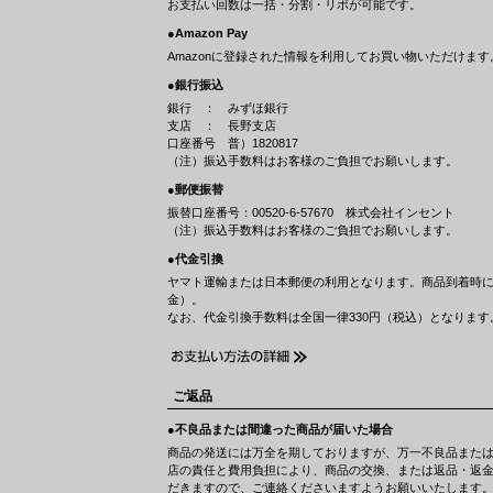
お支払い回数は一括・分割・リボが可能です。
●Amazon Pay
Amazonに登録された情報を利用してお買い物いただけます
●銀行振込
銀行 ： みずほ銀行
支店 ： 長野支店
口座番号 普）1820817
（注）振込手数料はお客様のご負担でお願いします。
●郵便振替
振替口座番号：00520-6-57670 株式会社インセント
（注）振込手数料はお客様のご負担でお願いします。
●代金引換
ヤマト運輸または日本郵便の利用となります。商品到着時
金）。
なお、代金引換手数料は全国一律330円（税込）となります
ご返品
●不良品または間違った商品が届いた場合
商品の発送には万全を期しておりますが、万一不良品また
店の責任と費用負担により、商品の交換、または返品・返
だきますので、ご連絡くださいますようお願いいたします