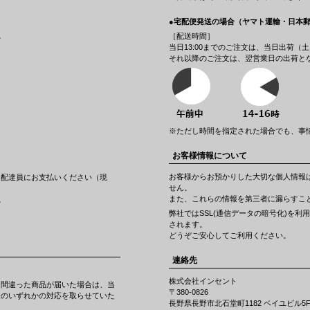
●宅配便発送の場合（ヤマト運輸・日本
。
［配送時間］
当日13:00までのご注文は、当日出荷
それ以降のご注文は、翌営業日の出荷と
※ただし時間を指定された場合でも、事
お客様情報について
お客様からお預かりした大切な個人情報
に配達員にお支払いください（現
せん。
また、これらの情報を第三者に漏らすこ
。
弊社ではSSL(通信データの暗号化)を
されます。
どうぞご安心してご利用ください。
連絡先
株式会社インセント
は間違った商品が届いた場合は、当
〒380-0826
金のいずれかの対応を取らせていた
長野県長野市北石堂町1182 ベイユビル5
。