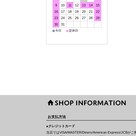
9
10
11
12
13
14
15
16
17
18
19
20
21
22
23
24
25
26
27
28
29
30
31
■
■
今日
定休日
お支払方法
●クレジットカード
当店ではVISA/MASTER/Diners/American Express/J