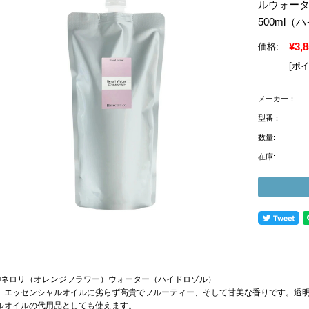
ルウォータ
500ml（
¥3,
価格:
[ポ
メーカー：
型番：
数量:
在庫:
■ネロリ（オレンジフラワー）ウォーター（ハイドロゾル）
エッセンシャルオイルに劣らず高貴でフルーティー、そして甘美な香りです。透明
ルオイルの代用品としても使えます。