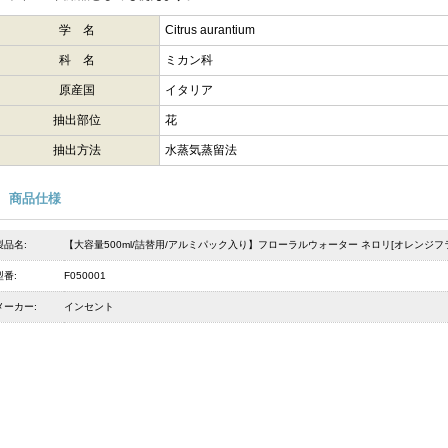
学 名
Citrus aurantium
科 名
ミカン科
原産国
イタリア
抽出部位
花
抽出方法
水蒸気蒸留法
商品仕様
製品名:
【大容量500ml/詰替用/アルミパック入り】フローラルウォーター ネロリ[オレンジフラ
型番:
F050001
メーカー:
インセント